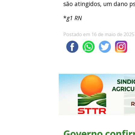
são atingidos, um dano ps
*
g1 RN
Postado em 16 de maio de 2025
Governo confir