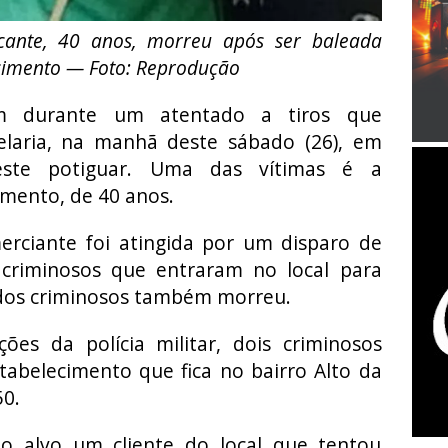
cante, 40 anos, morreu após ser baleada
ecimento — Foto: Reprodução
m durante um atentado a tiros que
laria, na manhã deste sábado (26), em
este potiguar. Uma das vítimas é a
imento, de 40 anos.
erciante foi atingida por um disparo de
criminosos que entraram no local para
 dos criminosos também morreu.
es da polícia militar, dois criminosos
abelecimento que fica no bairro Alto da
50.
o alvo um cliente do local que tentou