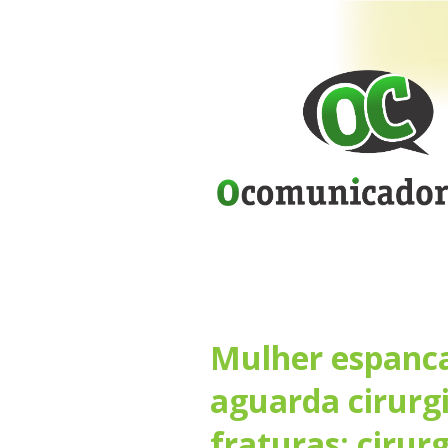
Mulher espanc
aguarda cirurg
fraturas; cirur