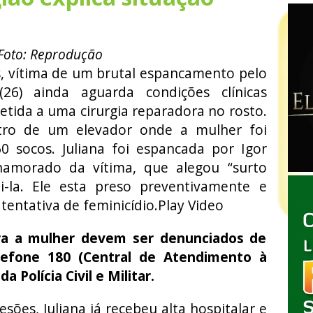
Foto: Reprodução
s, vítima de um brutal espancamento pelo
6) ainda aguarda condições clínicas
tida a uma cirurgia reparadora no rosto.
tro de um elevador onde a mulher foi
 socos. Juliana foi espancada por Igor
namorado da vítima, que alegou “surto
di-la. Ele esta preso preventivamente e
tentativa de feminicídio.Play Video
tra a mulher devem ser denunciados de
lefone 180 (Central de Atendimento à
 Polícia Civil e Militar.
sões, Juliana já recebeu alta hospitalar e