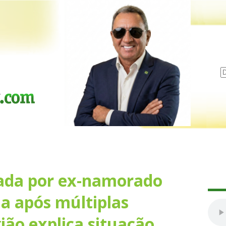
ada por ex-namorado
ia após múltiplas
gião explica situação