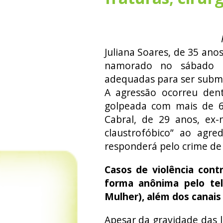
Juliana Soares, de 35 ano
namorado no sábado (2
adequadas para ser subme
A agressão ocorreu den
golpeada com mais de 60
Cabral, de 29 anos, ex-
claustrofóbico” ao agre
responderá pelo crime de 
Casos de violência con
forma anônima pelo te
Mulher), além dos canais da
Apesar da gravidade das le