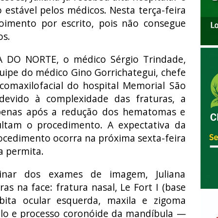
estável pelos médicos. Nesta terça-feira
poimento por escrito, pois não consegue
os.
A DO NORTE, o médico Sérgio Trindade,
quipe do médico Gino Gorrichategui, chefe
ucomaxilofacial do hospital Memorial São
 devido à complexidade das fraturas, a
 apenas após a redução dos hematomas e
ultam o procedimento. A expectativa da
ocedimento ocorra na próxima sexta-feira
ca permita.
minar dos exames de imagem, Juliana
as na face: fratura nasal, Le Fort I (base
rbita ocular esquerda, maxila e zigoma
ilo e processo coronóide da mandíbula —