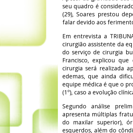
seu quadro é considerado 
(29), Soares prestou de
falar devido aos feriment
Em entrevista a TRIBUN
cirurgião assistente da e
do serviço de cirurgia b
Francisco, explicou que
cirurgia será realizada
edemas, que ainda dific
equipe médica é que o pr
(1º), caso a evolução clíni
Segundo análise preli
apresenta múltiplas fratur
do maxilar superior), ó
esquerdos, além do cônd