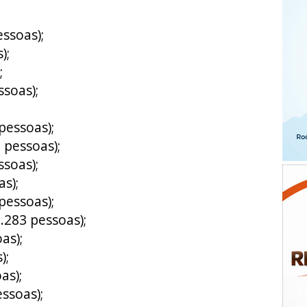
ssoas);
);
;
soas);
pessoas);
 pessoas);
soas);
s);
pessoas);
.283 pessoas);
as);
);
as);
ssoas);