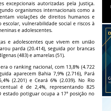
s excepcionais autorizadas pela Justiça.
gundo organismos internacionais como a
entam violações de direitos humanos e
escolar, vulnerabilidade social e riscos à
meninas e adolescentes.
ças e adolescentes que vivem em união
larou parda (20.414), seguida por brancas
ndígenas (483) e amarelas (51).
era o ranking nacional, com 13,8% (4.722
guida aparecem Bahia 7,9% (2.716), Pará
6,4% (2.201) e Ceará 6% (2.039). No Rio
centual é de 2,4%, representando 825
O estado potiguar ocupa a 17ª posição no