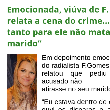
Emocionada, viúva de F
relata a cena do crime…
tanto para ele não mat
marido”
Em depoimento emoci
do radialista F.Gome
relatou que pedi
acusado não
atirasse no seu marid
“Eu estava dentro de
ouvi os disparos e 