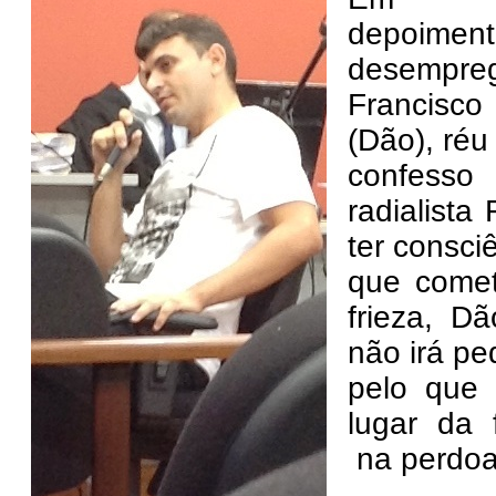
depoi
desemp
Francisc
(Dão), réu
confesso
radialista
ter consci
que come
frieza, D
não irá pe
pelo que 
lugar da 
na perdoa