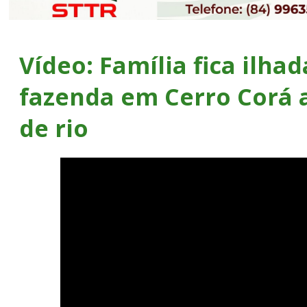
Vídeo: Família fica ilha
fazenda em Cerro Corá 
de rio