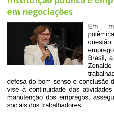
instituição pública e emp
em negociações
Em me
polêm
questão
empreg
Brasil, 
Zenai
trabal
defesa do bom senso e conclusão 
vise à continuidade das atividade
manutenção dos empregos, assegur
sociais dos trabalhadores.