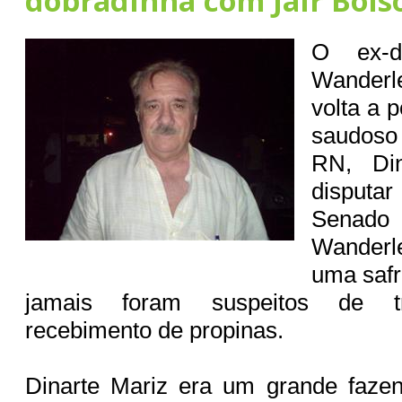
dobradinha com Jair Bols
O ex-de
Wanderl
volta a p
saudoso 
RN, Din
disput
Senado
Wanderl
uma safr
jamais foram suspeitos de t
recebimento de propinas.
Dinarte Mariz era um grande fazen