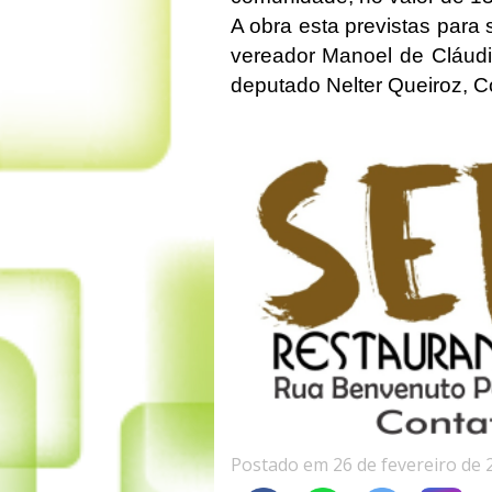
A obra esta previstas para
vereador Manoel de Cláud
deputado Nelter Queiroz, Co
Postado em 26 de fevereiro de 