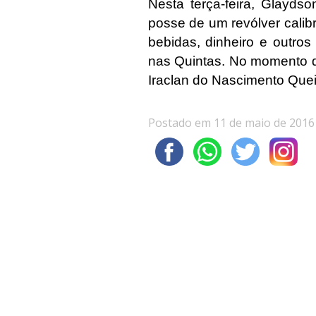
Nesta terça-feira, Glayds
posse de um revólver calib
bebidas, dinheiro e outro
nas Quintas. No momento d
Iraclan do Nascimento Que
Postado em 11 de maio de 2016