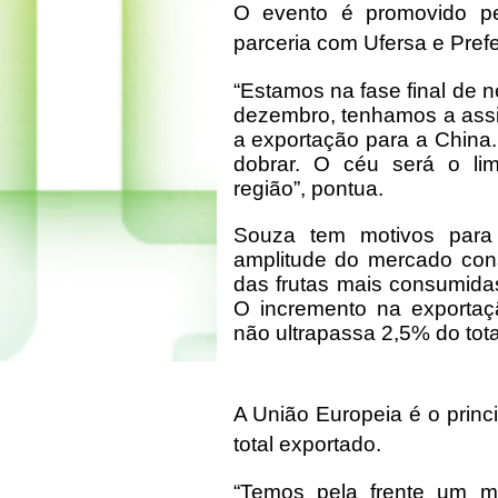
O evento é promovido p
parceria com Ufersa e Pref
“Estamos na fase final de 
dezembro, tenhamos a assi
a exportação para a China.
dobrar. O céu será o lim
região”, pontua.
Souza tem motivos para a
amplitude do mercado con
das frutas mais consumidas
O incremento na exportaçã
não ultrapassa 2,5% do to
A União Europeia é o princ
total exportado.
“Temos pela frente um m