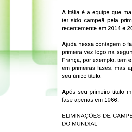
A
Itália é a equipe que ma
ter sido campeã pela prim
recentemente em 2014 e 2
A
juda nessa contagem o fa
primeira vez logo na seg
França, por exemplo, tem 
em primeiras fases, mas 
seu único título.
A
pós seu primeiro título m
fase apenas em 1966.
ELIMINAÇÕES DE CAMP
DO MUNDIAL