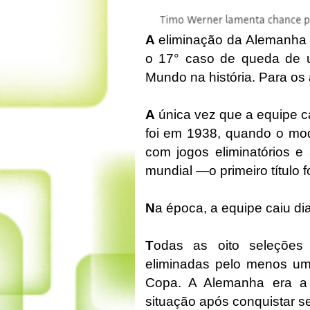
A
eliminação da Alemanha na
o 17° caso de queda de 
Mundo na história. Para os
A
única vez que a equipe c
foi em 1938, quando o mod
com jogos eliminatórios 
mundial —o primeiro título 
N
a época, a equipe caiu di
T
odas as oito seleções
eliminadas pelo menos uma
Copa. A Alemanha era a
situação após conquistar seu