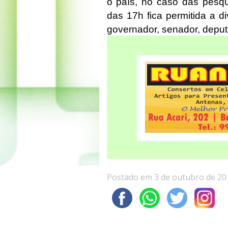
o país, no caso das pesqui
das 17h fica permitida a 
governador, senador, deputad
Postado em 3 de outubro de 20