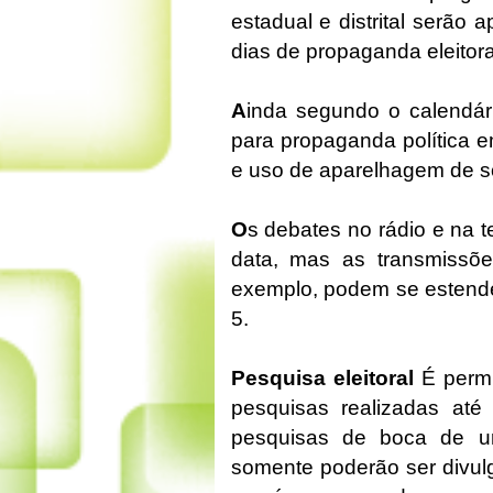
estadual e distrital serão 
dias de propaganda eleitora
A
inda segundo o calendári
para propaganda política 
e uso de aparelhagem de so
O
s debates no rádio e na 
data, mas as transmissõ
exemplo, podem se estende
5.
Pesquisa eleitoral
É permi
pesquisas realizadas até
pesquisas de boca de urn
somente poderão ser divul