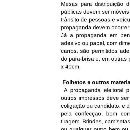
Mesas para distribuição d
públicas devem ser móveis
trânsito de pessoas e veíc
propaganda devem ocorrer e
Já a propaganda em bens
adesivo ou papel, com dim
carros, são permitidos ade
do para-brisa e, em outras
x 40cm.
Folhetos e outros materia
A propaganda eleitoral po
outros impressos deve ser 
coligação ou candidato, e 
pela confecção, bem com
tiragem. Brindes, camiseta
ou qualquer outro bem ou 