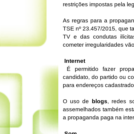
restrições impostas pela leg
As regras para a propaga
TSE nº 23.457/2015, que ta
TV e das condutas ilíci
cometer irregularidades vã
Internet
É permitido fazer propa
candidato, do partido ou c
para endereços cadastrado
O uso de
blogs
, redes s
assemelhados também está 
a propaganda paga na inte
Som