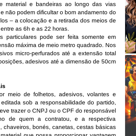
e material e bandeiras ao longo das vias
 e não podem dificultar o bom andamento do
ulos – a colocação e a retirada dos meios de
ntre as 6h e as 22 horas.
 particulares pode ser feita somente em
ensão máxima de meio metro quadrado. Nos
sivos micro-perfurados até a extensão total
 posições, adesivos até a dimensão de 50cm
is
r meio de folhetos, adesivos, volantes e
editada sob a responsabilidade do partido,
deve trazer o CNPJ ou o CPF do responsável
o de quem a contratou, e a respectiva
s, chaveiros, bonés, canetas, cestas básicas
material que possa proporcionar vantagem