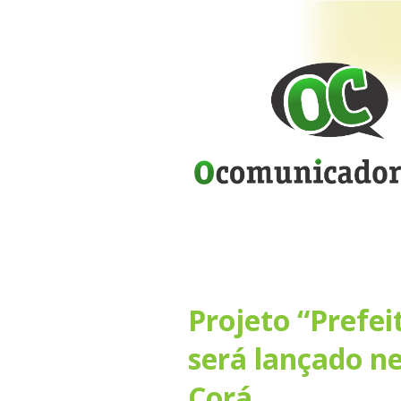
Projeto “Prefe
será lançado n
Corá