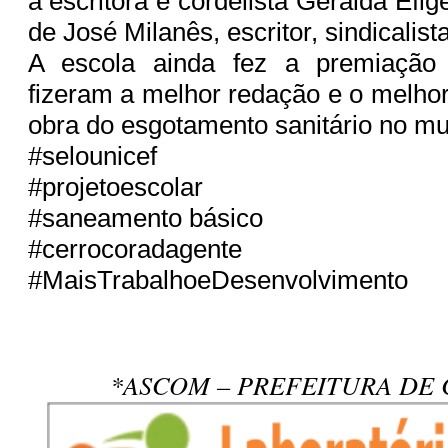
a escritora e cordelista Geralda Efig
de José Milanês, escritor, sindicalist
A escola ainda fez a premiação
fizeram a melhor redação e o melho
obra do esgotamento sanitário no mu
#selounicef
#projetoescolar
#saneamento básico
#cerrocoradagente
#MaisTrabalhoeDesenvolvimento
*ASCOM – PREFEITURA DE 