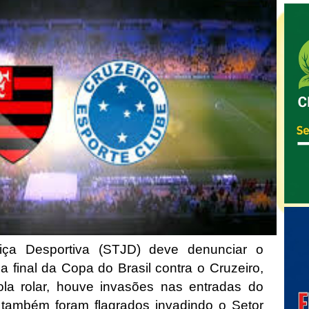
tiça Desportiva (STJD) deve denunciar o
 final da Copa do Brasil contra o Cruzeiro,
la rolar, houve invasões nas entradas do
s também foram flagrados invadindo o Setor