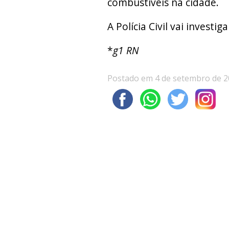
combustíveis na cidade.
A Polícia Civil vai investi
*
g1 RN
Postado em 4 de setembro de 2