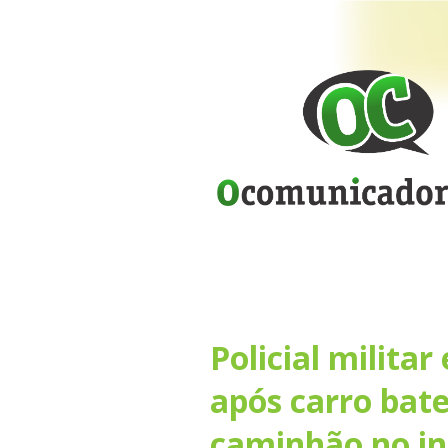
Policial milit
após carro bat
caminhão no in