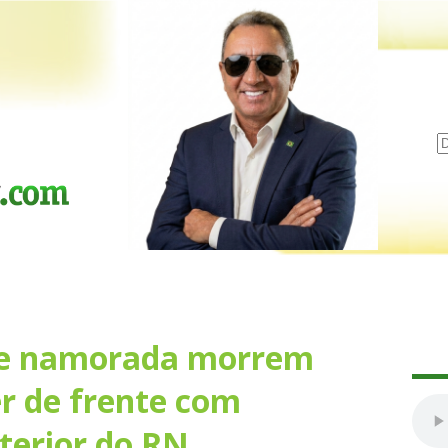
ar e namorada morrem
er de frente com
terior do RN