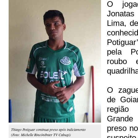
O joga
Jonatas
Lima, d
conheci
Potiguar
pela Po
roubo 
quadrilh
O zague
de Goia
região
Grande
preso no
Thiago Potiguar continua preso após indiciamento
(Foto: Michelle Rincón/Inter TV Cabugi)
suspeito