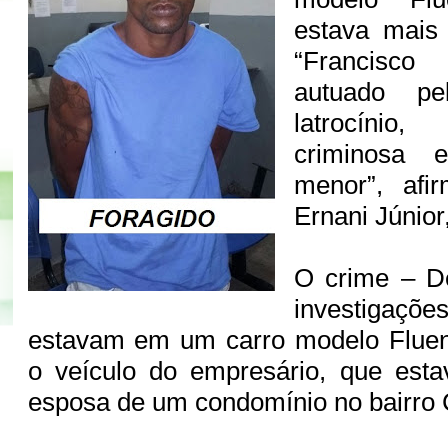
estava mais
“Francisco 
autuado pe
latrocíni
criminosa 
menor”, afi
Ernani Júnio
O crime – D
investigaçõ
estavam em um carro modelo Fluen
o veículo do empresário, que est
esposa de um condomínio no bairro 