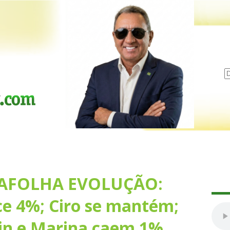
AFOLHA EVOLUÇÃO:
ce 4%; Ciro se mantém;
in e Marina caem 1%