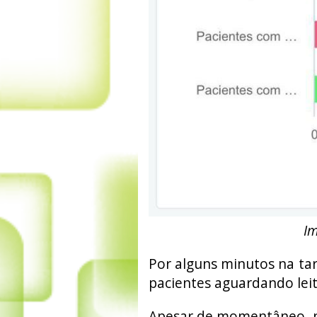
I
Por alguns minutos na tar
pacientes aguardando leit
Apesar de momentâneo, n