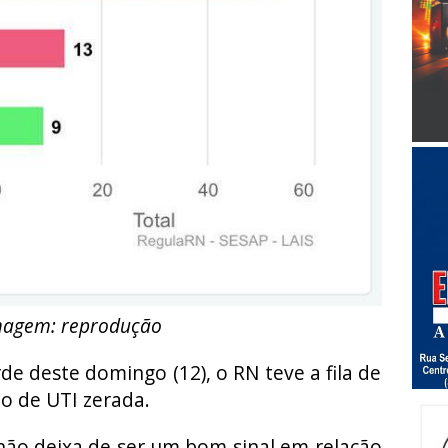
magem: reprodução
de deste domingo (12), o RN teve a fila de
o de UTI zerada.
ão deixa de ser um bom sinal em relação