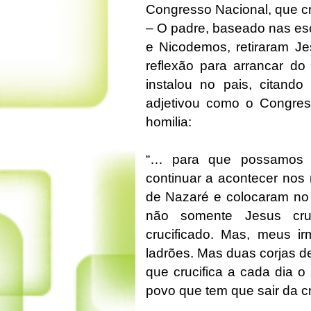
Congresso Nacional, que cr
– O padre, baseado nas esc
e Nicodemos, retiraram Je
reflexão para arrancar do
instalou no pais, citan
adjetivou como o Congress
homilia:
“… para que possamos re
continuar a acontecer nos
de Nazaré e colocaram no
não somente Jesus cruc
crucificado. Mas, meus ir
ladrões. Mas duas corjas d
que crucifica a cada dia o
povo que tem que sair da c