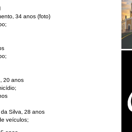
I
nto, 34 anos (foto)
bo;
os
bo;
, 20 anos
cídio;
nos
 da Silva, 28 anos
de veículos;