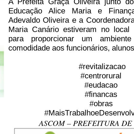
A Prefeita Graça Oliveira junto d
Educação Alice Maria e Finança
Adevaldo Oliveira e a Coordenador
Maria Canário estiveram no local
para proporcionar um ambiente
comodidade aos funcionários, aluno
#revitalizacao
#centrorural
#eudacao
#financas
#obras
#MaisTrabalhoeDesenvol
ASCOM – PREFEITURA DE