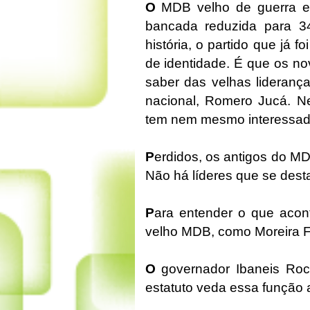
O
MDB velho de guerra e
bancada reduzida para 3
história, o partido que já f
de identidade. É que os n
saber das velhas liderança
nacional, Romero Jucá. 
tem nem mesmo interessad
P
erdidos, os antigos do M
Não há líderes que se des
P
ara entender o que acont
velho MDB, como Moreira F
O
governador Ibaneis Rocha
estatuto veda essa função