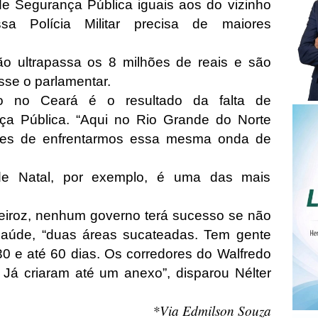
de Segurança Pública iguais aos do vizinho
a Polícia Militar precisa de maiores
não ultrapassa os 8 milhões de reais e são
sse o parlamentar.
o no Ceará é o resultado da falta de
ça Pública. “Aqui no Rio Grande do Norte
ntes de enfrentarmos essa mesma onda de
de Natal, por exemplo, é uma das mais
eiroz, nenhum governo terá sucesso se não
Saúde, “duas áreas sucateadas. Tem gente
30 e até 60 dias. Os corredores do Walfredo
á criaram até um anexo”, disparou Nélter
*Via Edmilson Souza