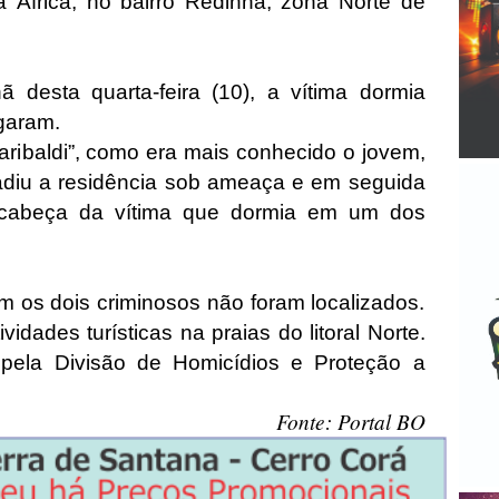
África, no bairro Redinha, zona Norte de
desta quarta-feira (10), a vítima dormia
garam.
ribaldi”, como era mais conhecido o jovem,
adiu a residência sob ameaça e em seguida
a cabeça da vítima que dormia em um dos
ém os dois criminosos não foram localizados.
idades turísticas na praias do litoral Norte.
 pela Divisão de Homicídios e Proteção a
Fonte: Portal BO