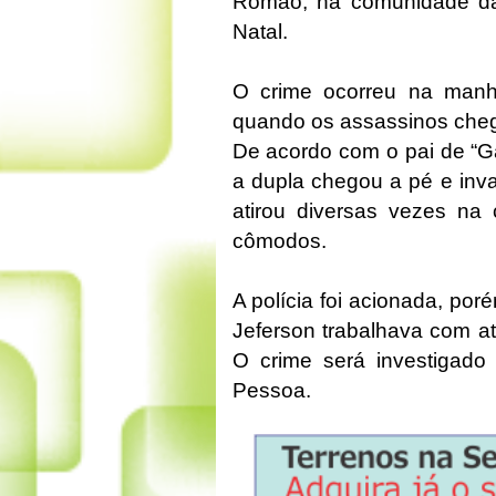
Romão, na comunidade da 
Natal.
O crime ocorreu na manhã 
quando os assassinos che
De acordo com o pai de “Ga
a dupla chegou a pé e inv
atirou diversas vezes n
cômodos.
A polícia foi acionada, por
Jeferson trabalhava com ativ
O crime será investigado
Pessoa.