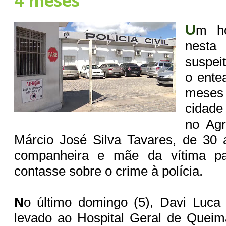
4 meses
U
m h
nesta 
suspei
o ente
meses
cidad
no Agr
Márcio José Silva Tavares, de 30
companheira e mãe da vítima p
contasse sobre o crime à polícia.
N
o último domingo (5), Davi Luca
levado ao Hospital Geral de Queim