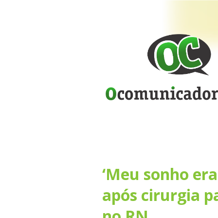
‘Meu sonho era 
após cirurgia pa
no RN