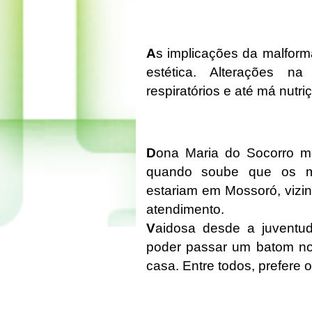
A
s implicações da malfor
estética. Alterações na
respiratórios e até má nutr
D
ona Maria do Socorro mo
quando soube que os mé
estariam em Mossoró, vizin
atendimento.
V
aidosa desde a juventud
poder passar um batom nos
casa. Entre todos, prefere 