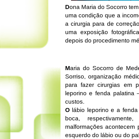
D
ona Maria do Socorro tem
uma condição que a incomod
a cirurgia para de correç
uma exposição fotográfi
depois do procedimento méd
M
aria do Socorro de Med
Sorriso, organização médic
para fazer cirurgias em 
leporino e fenda palatina
custos.
O
lábio leporino e a fenda
boca, respectivamente
malformações acontecem pe
esquerdo do lábio ou do pa