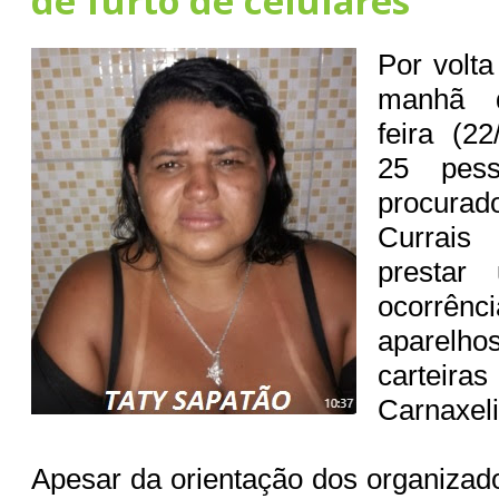
de furto de celulares
Por volt
manhã d
feira (2
25 pess
procurad
Currai
prestar
ocorrênc
aparelh
carteiras
Carnaxeli
Apesar da orientação dos organizado