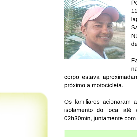
P
1
l
Sa
No
d
Fa
na
corpo estava aproximadame
próximo a motocicleta.
Os familiares acionaram a
isolamento do local até
02h30min, juntamente com a