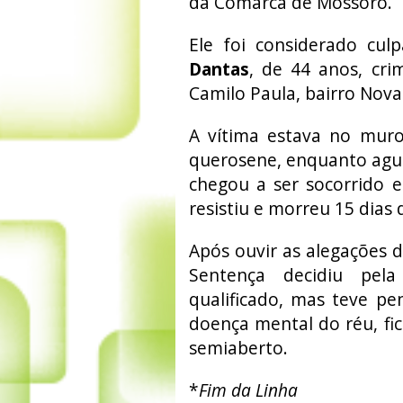
da Comarca de Mossoró.
Ele foi considerado cul
Dantas
, de 44 anos, cr
Camilo Paula, bairro Nov
A vítima estava no muro
querosene, enquanto aguar
chegou a ser socorrido e
resistiu e morreu 15 dias 
Após ouvir as alegações 
Sentença decidiu pel
qualificado, mas teve pe
doença mental do réu, fi
semiaberto.
*
Fim da Linha