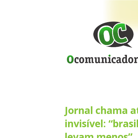
Jornal chama a
invisível: “bra
levam menos”