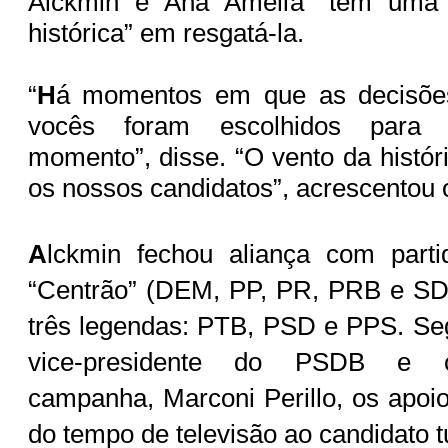
Alckmin e Ana Amélia “têm uma r
histórica” em resgatá-la.
“
H
á momentos em que as decisões
vocês foram escolhidos para 
momento”, disse. “O vento da histór
os nossos candidatos”, acrescentou 
A
lckmin fechou aliança com part
“Centrão” (DEM, PP, PR, PRB e SD)
três legendas: PTB, PSD e PPS. Se
vice-presidente do PSDB e c
campanha, Marconi Perillo, os apoi
do tempo de televisão ao candidato 