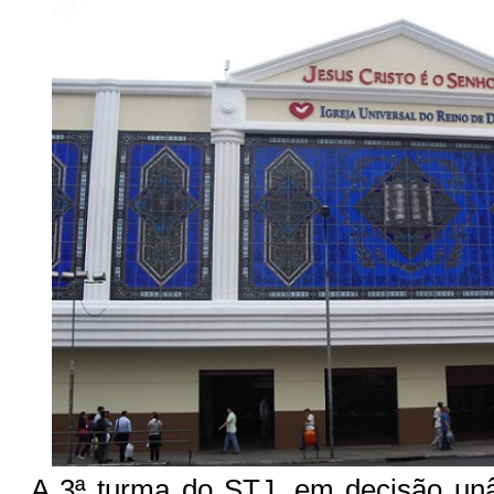
A 3ª turma do STJ, em decisão unâ