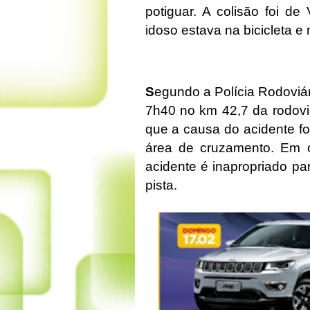
potiguar. A colisão foi d
idoso estava na bicicleta e
S
egundo a Polícia Rodoviár
7h40 no km 42,7 da rodovi
que a causa do acidente foi 
área de cruzamento. Em o
acidente é inapropriado pa
pista.