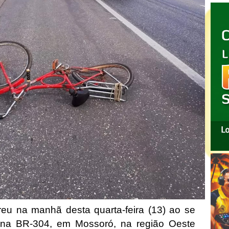
eu na manhã desta quarta-feira (13) ao se
 na BR-304, em Mossoró, na região Oeste