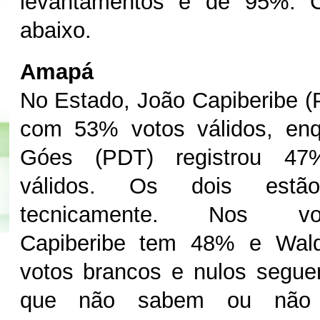
levantamentos é de 95%. Co
abaixo.
Amapá
No Estado, João Capiberibe 
com 53% votos válidos, en
Góes (PDT) registrou 47
válidos. Os dois estã
tecnicamente. Nos vot
Capiberibe tem 48% e Wal
votos brancos e nulos seg
que não sabem ou não 