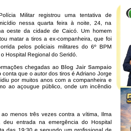
olícia Militar registrou uma tentativa de
icídio nessa quarta feira à noite, 24, na
na oeste da cidade de Caicó. Um homem
tou matar a tiros a ex-companheira, que foi
orrida pelos policiais militares do 6º BPM
 o Hospital Regional do Seridó.
formações chegadas ao
Blog Jair Sampaio
 conta que o autor dos tiros é Adriano Jorge
idiu por muitos anos com a companheira e
ximo ao açougue público, onde um incêndio
 ao menos três vezes contra a vítima, Ilma
a deu entrada na emergência do Hospital
lta das 19:30 e segundo um profissional de