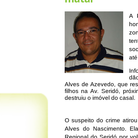
A P
hom
zo
ten
soc
até
In
dão
Alves de Azevedo, que res
filhos na Av. Seridó, pró
destruiu o imóvel do casal.
O suspeito do crime atirou
Alves do Nascimento. El
Regional do Seridó por vo