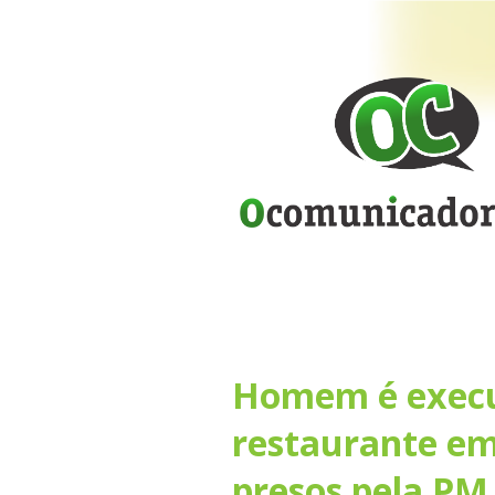
Homem é execut
restaurante em
presos pela PM