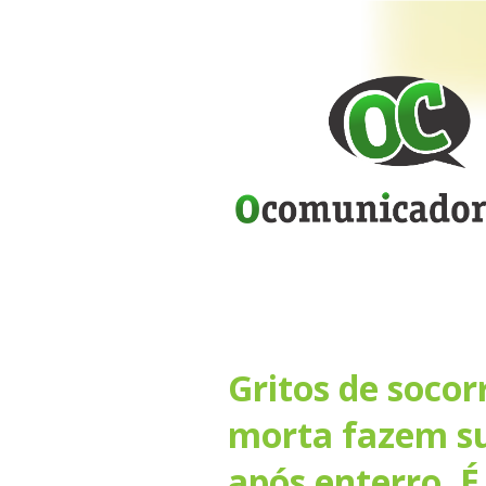
Gritos de soco
morta fazem sua
após enterro. 