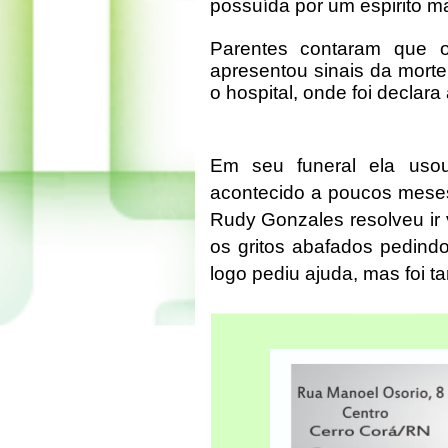
possuída por um espirito ma
Parentes contaram que o
apresentou sinais da mort
o hospital, onde foi declar
Em seu funeral ela uso
acontecido a poucos meses
Rudy Gonzales resolveu ir 
os gritos abafados pedindo
logo pediu ajuda, mas foi t