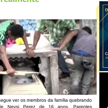
egue ver os membros da família quebrando
de Neysi Perez de 16 anos. Parentes