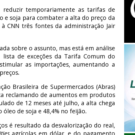
a reduzir temporariamente as tarifas de
o e soja para combater a alta do preço da
 à CNN três fontes da administração Jair
ada sobre o assunto, mas está em análise
na lista de exceções da Tarifa Comum do
estimular as importações, aumentando a
preços.
ação Brasileira de Supermercados (Abras)
ica reclamando de aumentos em produtos
lado de 12 meses até julho, a alta chega
 óleo de soja e 48,4% no feijão.
s é resultado da desvalorização do real,
ties
agrícolas em dólar, e do pagamento