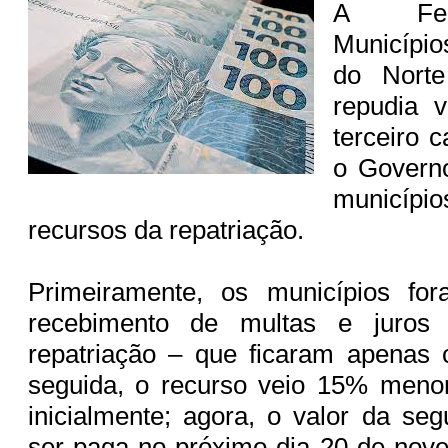
A Fed
Municípi
do Nor
repudia 
terceiro 
o Govern
município
recursos da repatriação.
Primeiramente, os municípios fo
recebimento de multas e juros
repatriação – que ficaram apenas
seguida, o recurso veio 15% meno
inicialmente; agora, o valor da se
ser paga no próximo dia 20 de nov