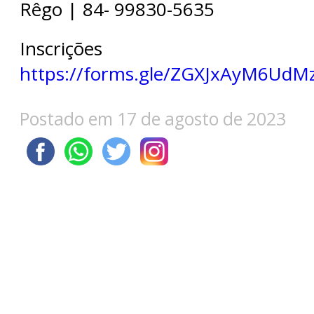
Rêgo | 84- 99830-5635
Inscrições gra
https://forms.gle/ZGXJxAyM6UdM
Postado em 17 de agosto de 2023