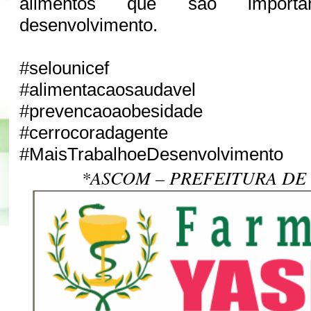
alimentos que são import
desenvolvimento.
#selounicef
#alimentacaosaudavel
#prevencaoaobesidade
#cerrocoradagente
#MaisTrabalhoeDesenvolvimento
*ASCOM – PREFEITURA DE