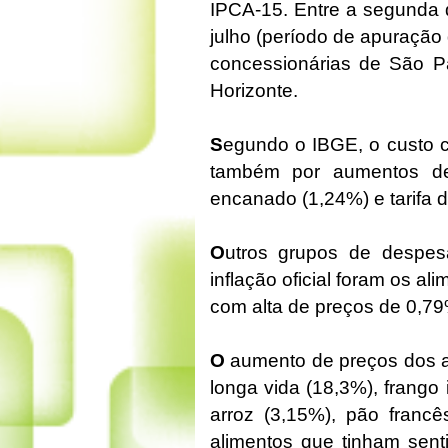
IPCA-15. Entre a segunda 
julho (período de apuração 
concessionárias de São Pau
Horizonte.
S
egundo o IBGE, o custo c
também por aumentos de
encanado (1,24%) e tarifa 
O
utros grupos de despes
inflação oficial foram os al
com alta de preços de 0,7
O
aumento de preços dos al
longa vida (18,3%), frango
arroz (3,15%), pão francê
alimentos que tinham sent