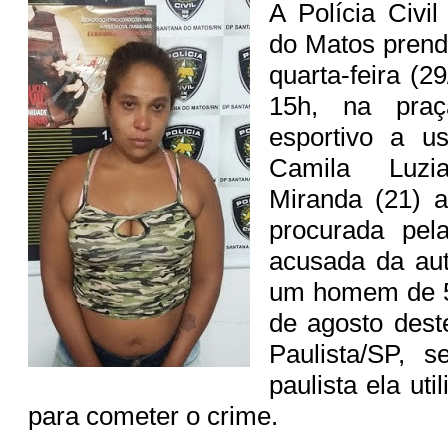
A Polícia Civi
do Matos prend
quarta-feira (29
15h, na pra
esportivo a u
Camila Luz
Miranda (21) a
procurada pela
acusada da aut
um homem de 5
de agosto des
Paulista/SP, s
paulista ela ut
para cometer o crime.