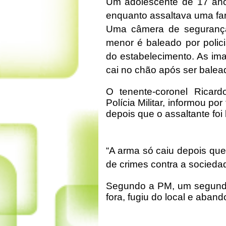
Um adolescente de 17 anos
enquanto assaltava uma far
Uma câmera de segurança
menor é baleado por polici
do estabelecimento. As i
cai no chão após ser balead
O tenente-coronel Ricar
Polícia Militar, informou p
depois que o assaltante foi
“A arma só caiu depois que 
de crimes contra a sociedad
Segundo a PM, um segundo
fora, fugiu do local e aba