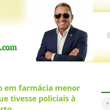
to em farmácia menor
e tivesse policiais à
rto