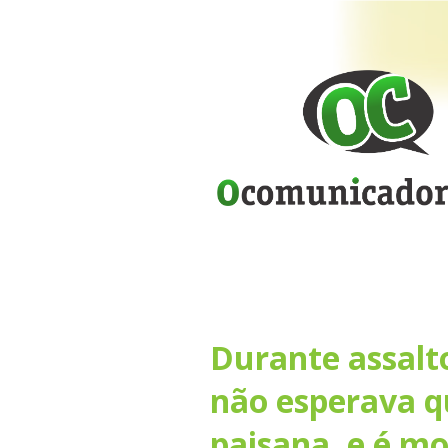
Durante assal
não esperava qu
paisana, e é mo