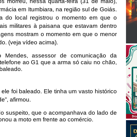
 morreu, nessa quarta-feira (31 de maio),
mácia em Itumbiara, na região sul de Goiás.
 do local registrou o momento em que o
ais militares à paisana que estavam dentro
magens mostram o momento em que o menor
o. (veja vídeo acima).
do Mendes, assessor de comunicação da
or telefone ao G1 que a arma só caiu no chão,
 baleado.
ele foi baleado. Ele tinha um vasto histórico
e”, afirmou.
 suspeito, que o acompanhava do lado de
ndonou a moto em frente ao comércio.