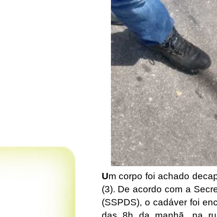
U
m corpo foi achado decap
(3). De acordo com a Secre
(SSPDS), o cadáver foi enc
das 8h da manhã, na rua