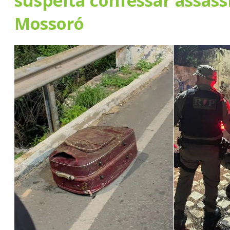
suspeita confessar assas
Mossoró